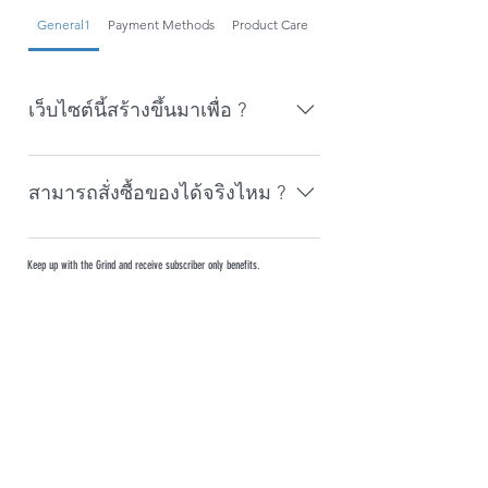
General1
Payment Methods
Product Care
Community Engagement
เว็บไซต์นี้สร้างขึ้นมาเพื่อ ?
ส่งงานวิชาคอมพิวเตอร์
สามารถสั่งซื้อของได้จริงไหม ?
ไม่ได้ครับทำขึ้นมาเพื่อนโชว์เท่านั้น
Keep up with the Grind and receive subscriber only benefits.
SUBSCRIBE